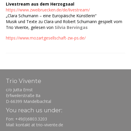
Livestream aus dem Herzogsaal
https://www.zweibruecken.de/de/livestream/
„Clara Schumann – eine Europäische Künstlerin“
Musik und Texte zu Clara und Robert Schumann gespielt vom
Trio Vivente, gelesen von
Silvia Bervingas
https://www.mozartgesellschaft-zw-ps.de/
Trio Vivente
c/o Jutta Ernst
Erfweilerstraße 8a
D-66399 Mandelbachtal
You reach us under:
Fon: +49(0)6803.3203
Mail: kontakt at trio-vivente.de