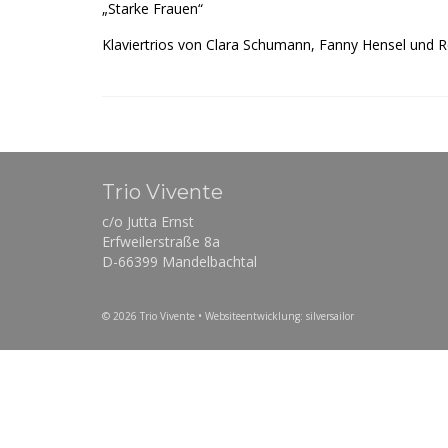
„Starke Frauen“
Klaviertrios von Clara Schumann, Fanny Hensel und 
Trio Vivente
c/o Jutta Ernst
Erfweilerstraße 8a
D-66399 Mandelbachtal
© 2026 Trio Vivente
• Websiteentwicklung: silversailor