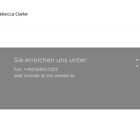
Rebecca Clarke
Sie erreichen uns unter:
Fon: +49(0)6803.3203
Mail: kontakt at trio-vivente.de