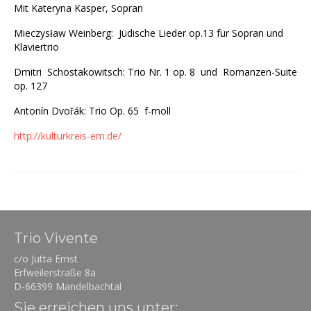
Mit Kateryna Kasper, Sopran
Mieczysław Weinberg: Jüdische Lieder op.13 für Sopran und
Klaviertrio
Dmitri Schostakowitsch: Trio Nr. 1 op. 8 und Romanzen-Suite
op. 127
Antonín Dvořák: Trio Op. 65 f-moll
http://kulturkreis-em.de/
Trio Vivente
c/o Jutta Ernst
Erfweilerstraße 8a
D-66399 Mandelbachtal
Sie erreichen uns unter: