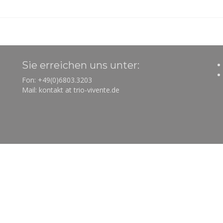
Sie erreichen uns unter:
Fon: +49(0)6803.3203
Mail: kontakt at trio-vivente.de