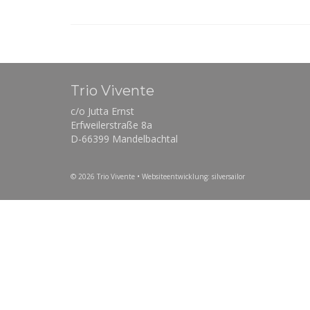
Trio Vivente
c/o Jutta Ernst
Erfweilerstraße 8a
D-66399 Mandelbachtal
© 2026 Trio Vivente
• Websiteentwicklung: silversailor